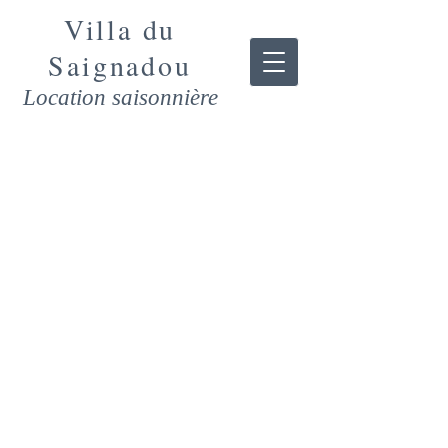
Villa du
Saign
adou
Location saisonnière
LA VILLA
Location meublée disponible en
période estivale. Une Villa de
charme située à Tourtour (83) qui
se loue sur une semaine
minimum ou sur le long terme à
la demande.
130m² habitable jusqu'à 10