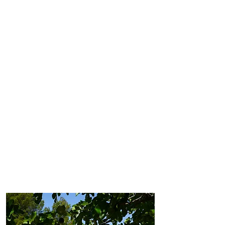
LE COURT DE TENNIS
Avec son cadre pittoresque
entouré de verdure luxuriante,
notre court de tennis offre une
atmosphère sereine et agréable
pour des parties endiablées.
Imaginez-vous en train de vous
dépenser à faire du sport suivi
d'une baignade dans notre
piscine ! Le rêve...