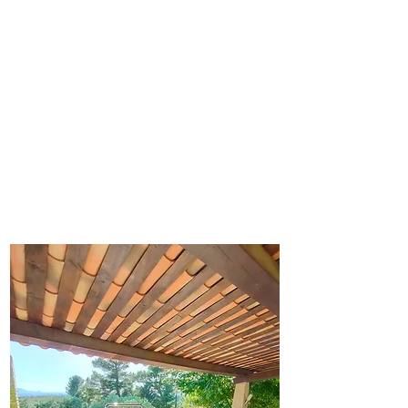
barbecue moderne et pratique,
parfait pour organiser des
grillades en famille ou entre
amis. Imaginez-vous en train de
préparer de succulentes
grillades, de sentir les arômes
alléchants se répandre dans l'air
et de savourer des plats grillés
fraîchement préparés.