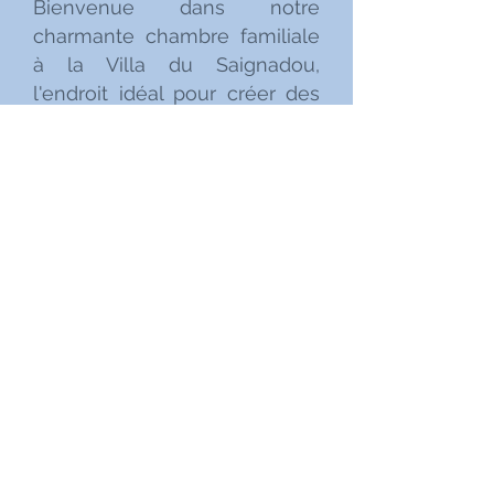
Bienvenue dans notre
charmante chambre familiale
à la Villa du Saignadou,
l'endroit idéal pour créer des
souvenirs inoubliables en
famille. Cette spacieuse
chambre offre tout le confort
et l'intimité dont vous avez
besoin pour un séjour
agréable à Tourtour.
La salle de bains privée
adjacente à la chambre est
équipée d'une douche
spacieuse, d'un lavabo et de
tous les équipements
nécessaires pour votre
confort.